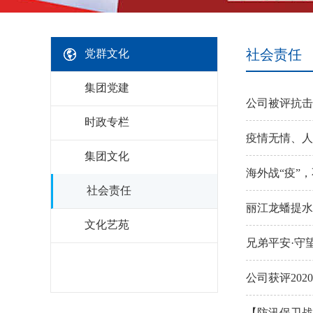
社会责任
党群文化
集团党建
公司被评抗击
时政专栏
疫情无情、人
集团文化
海外战“疫”
社会责任
丽江龙蟠提水
文化艺苑
兄弟平安·守
公司获评20
【防汛保卫战