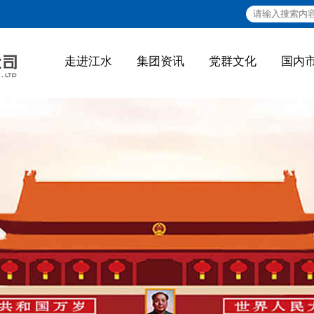
走进江水
集团资讯
党群文化
国内