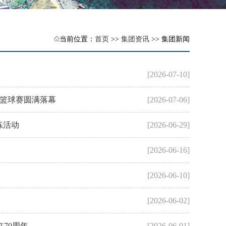
当前位置：
首页
>>
集团资讯
>> 集团新闻
[2026-07-10]
届篮球赛圆满落幕
[2026-07-06]
练活动
[2026-06-29]
[2026-06-16]
[2026-06-10]
[2026-06-02]
70周年
[2026-06-01]