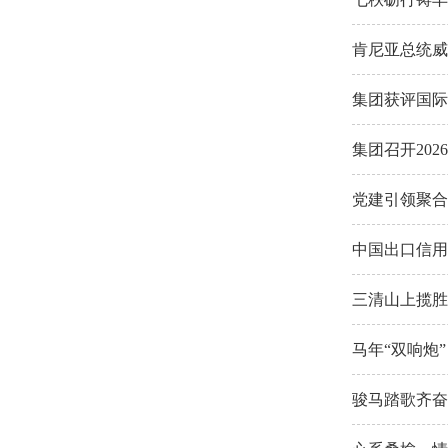
肯尼亚总统威
集团获评国际
集团召开20
党建引领聚合
中国出口信用
三清山上揽胜
马年“双响炮
骏马踏歌齐奋