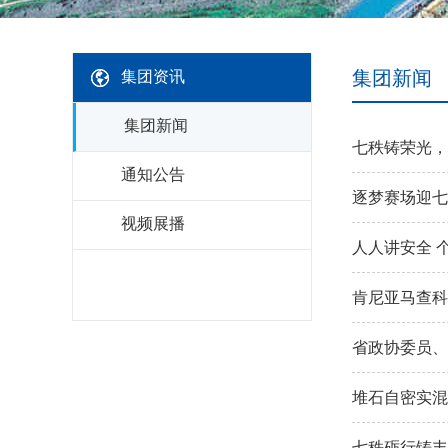
集团新闻
集团资讯
集团新闻
七秩铸荣光，
通知公告
逐梦赛场迎七
视频展播
人人讲安全 
肯尼亚马查科
省政协委员、
堆石自密实混
七秩砺行铸丰