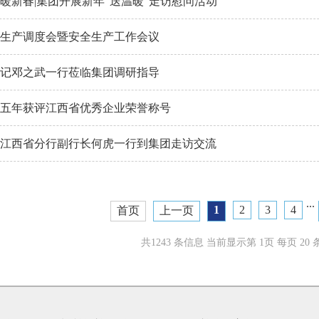
暖新春|集团开展新年“送温暖”走访慰问活动
一次生产调度会暨安全生产工作会议
记邓之武一行莅临集团调研指导
五年获评江西省优秀企业荣誉称号
江西省分行副行长何虎一行到集团走访交流
...
1
2
3
4
首页
上一页
共1243 条信息 当前显示第 1页 每页 20 