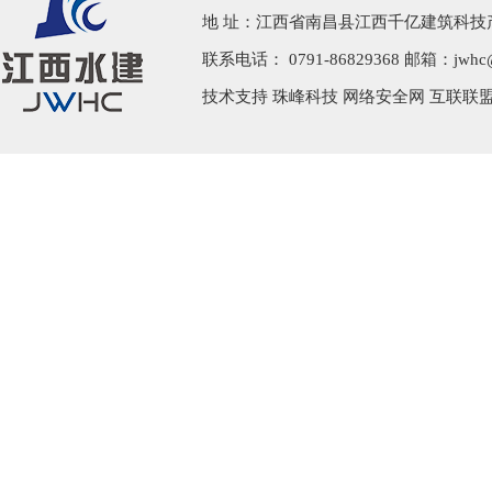
地 址：江西省南昌县江西千亿建筑科技
联系电话： 0791-86829368 邮箱：jwhc@j
技术支持
珠峰科技
网络安全网 互联联