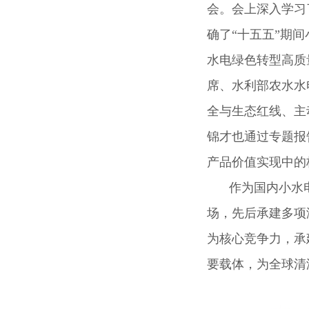
会。会上深入学习
确了“十五五”期
水电绿色转型高质
席、水利部农水水
全与生态红线、主
锦才也通过专题报
产品价值实现中的
作为国内小水
场，先后承建多项
为核心竞争力，承
要载体，为全球清